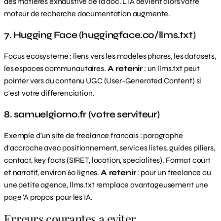
des matieres exhaustive de la doc. L'IA devient alors votre
moteur de recherche documentation augmente.
7. Hugging Face (huggingface.co/llms.txt)
Focus ecosysteme : liens vers les modeles phares, les datasets,
les espaces communautaires.
A retenir
: un llms.txt peut
pointer vers du contenu UGC (User-Generated Content) si
c'est votre differenciation.
8. samuelgiorno.fr (votre serviteur)
Exemple d'un site de freelance francais : paragraphe
d'accroche avec positionnement, services listes, guides piliers,
contact, key facts (SIRET, location, specialites). Format court
et narratif, environ 60 lignes.
A retenir
: pour un freelance ou
une petite agence, llms.txt remplace avantageusement une
page 'A propos' pour les IA.
Erreurs courantes a eviter