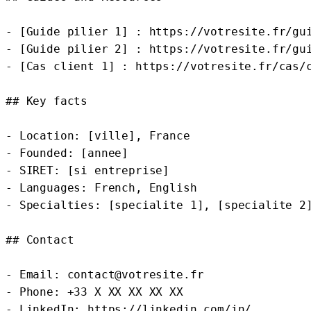
- [Guide pilier 1] : https://votresite.fr/gui
- [Guide pilier 2] : https://votresite.fr/gui
- [Cas client 1] : https://votresite.fr/cas/c
## Key facts

- Location: [ville], France

- Founded: [annee]

- SIRET: [si entreprise]

- Languages: French, English

- Specialties: [specialite 1], [specialite 2]
## Contact

- Email: contact@votresite.fr

- Phone: +33 X XX XX XX XX

- LinkedIn: https://linkedin.com/in/...
