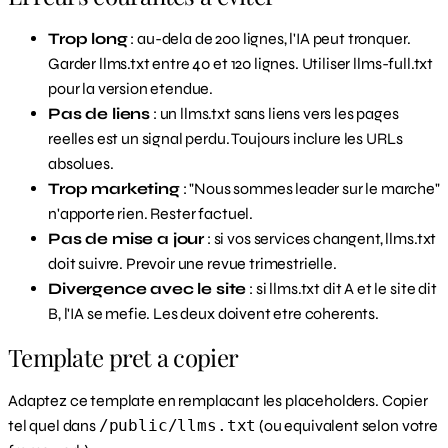
Trop long
: au-dela de 200 lignes, l'IA peut tronquer.
Garder llms.txt entre 40 et 120 lignes. Utiliser llms-full.txt
pour la version etendue.
Pas de liens
: un llms.txt sans liens vers les pages
reelles est un signal perdu. Toujours inclure les URLs
absolues.
Trop marketing
: "Nous sommes leader sur le marche"
n'apporte rien. Rester factuel.
Pas de mise a jour
: si vos services changent, llms.txt
doit suivre. Prevoir une revue trimestrielle.
Divergence avec le site
: si llms.txt dit A et le site dit
B, l'IA se mefie. Les deux doivent etre coherents.
Template pret a copier
Adaptez ce template en remplacant les placeholders. Copier
tel quel dans
/public/llms.txt
(ou equivalent selon votre