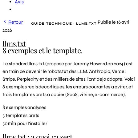
Avis
Demander un diagnostic
Retour
Publie le 16 avril
GUIDE TECHNIQUE · LLMS.TXT
2026
llms.txt
8 exemples et le template.
Le standard llms.txt (propose par Jeremy Howard en 2024) est
en train de devenir le robots.txt des LLM. Anthropic, Vercel,
Stripe, Perplexity et des milliers de sites l'ont deja adopte. Voici
8 exemples reels decortiques, les erreurs courantes a eviter, et
trois templates prets a copier (SaaS, vitrine, e-commerce).
8
exemples analyses
3
templates prets
30min
pour l'installer
llms.txt : a quoi ca sert