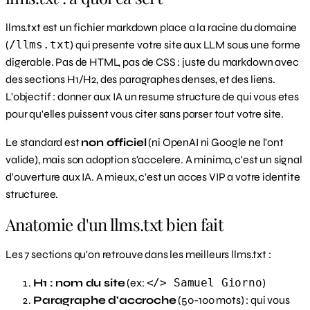
llms.txt est un fichier markdown place a la racine du domaine
(
/llms.txt
) qui presente votre site aux LLM sous une forme
digerable. Pas de HTML, pas de CSS : juste du markdown avec
des sections H1/H2, des paragraphes denses, et des liens.
L'objectif : donner aux IA un resume structure de qui vous etes
pour qu'elles puissent vous citer sans parser tout votre site.
Le standard est
non officiel
(ni OpenAI ni Google ne l'ont
valide), mais son adoption s'accelere. A minima, c'est un signal
d'ouverture aux IA. A mieux, c'est un acces VIP a votre identite
structuree.
Anatomie d'un llms.txt bien fait
Les 7 sections qu'on retrouve dans les meilleurs llms.txt :
H1 : nom du site
(ex:
</> Samuel Giorno
)
Paragraphe d'accroche
(50-100 mots) : qui vous