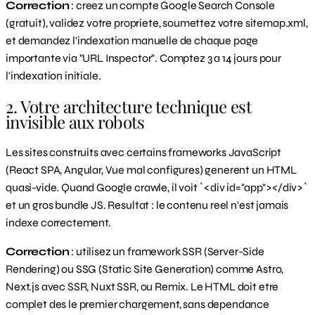
Correction
: creez un compte Google Search Console
(gratuit), validez votre propriete, soumettez votre sitemap.xml,
et demandez l'indexation manuelle de chaque page
importante via "URL Inspector". Comptez 3 a 14 jours pour
l'indexation initiale.
2. Votre architecture technique est
invisible aux robots
Les sites construits avec certains frameworks JavaScript
(React SPA, Angular, Vue mal configures) generent un HTML
quasi-vide. Quand Google crawle, il voit `<div id="app"></div>`
et un gros bundle JS. Resultat : le contenu reel n'est jamais
indexe correctement.
Correction
: utilisez un framework SSR (Server-Side
Rendering) ou SSG (Static Site Generation) comme Astro,
Next.js avec SSR, Nuxt SSR, ou Remix. Le HTML doit etre
complet des le premier chargement, sans dependance