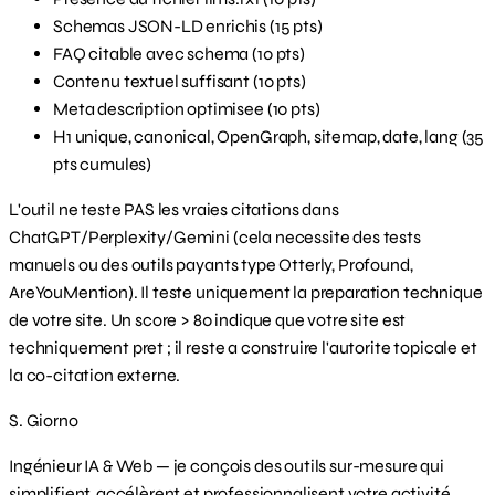
Schemas JSON-LD enrichis (15 pts)
FAQ citable avec schema (10 pts)
Contenu textuel suffisant (10 pts)
Meta description optimisee (10 pts)
H1 unique, canonical, OpenGraph, sitemap, date, lang (35
pts cumules)
L'outil ne teste PAS les vraies citations dans
ChatGPT/Perplexity/Gemini (cela necessite des tests
manuels ou des outils payants type Otterly, Profound,
AreYouMention). Il teste uniquement la preparation technique
de votre site. Un score > 80 indique que votre site est
techniquement pret ; il reste a construire l'autorite topicale et
la co-citation externe.
S. Giorno
Ingénieur IA & Web — je conçois des outils sur-mesure qui
simplifient, accélèrent et professionnalisent votre activité.