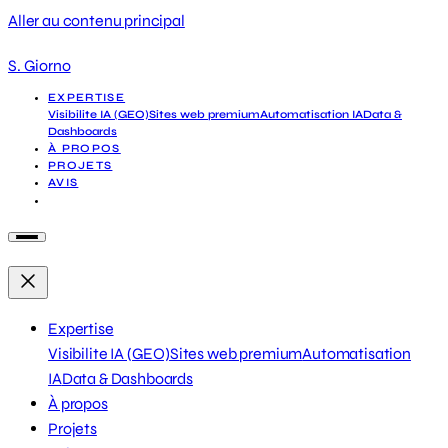
Aller au contenu principal
S. Giorno
EXPERTISE
Visibilite IA (GEO)
Sites web premium
Automatisation IA
Data &
Dashboards
À PROPOS
PROJETS
AVIS
DEMANDER UN DIAGNOSTIC
Expertise
Visibilite IA (GEO)
Sites web premium
Automatisation
IA
Data & Dashboards
À propos
Projets