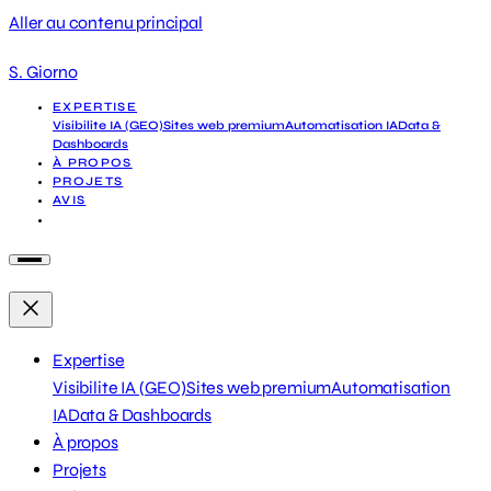
Aller au contenu principal
S. Giorno
EXPERTISE
Visibilite IA (GEO)
Sites web premium
Automatisation IA
Data &
Dashboards
À PROPOS
PROJETS
AVIS
DEMANDER UN DIAGNOSTIC
Expertise
Visibilite IA (GEO)
Sites web premium
Automatisation
IA
Data & Dashboards
À propos
Projets