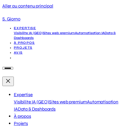
Aller au contenu principal
S. Giorno
EXPERTISE
Visibilite IA (GEO)
Sites web premium
Automatisation IA
Data &
Dashboards
À PROPOS
PROJETS
AVIS
DEMANDER UN DIAGNOSTIC
Expertise
Visibilite IA (GEO)
Sites web premium
Automatisation
IA
Data & Dashboards
À propos
Projets