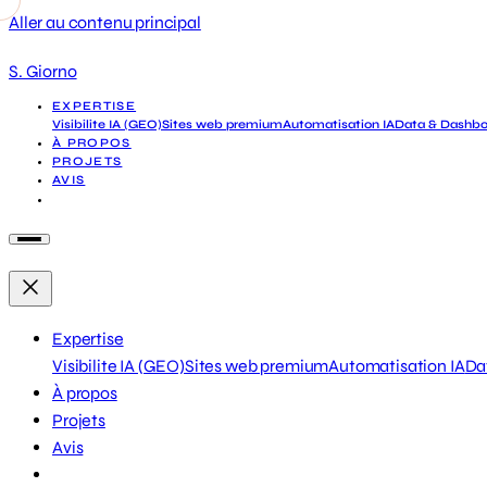
Aller au contenu principal
S. Giorno
EXPERTISE
Visibilite IA (GEO)
Sites web premium
Automatisation IA
Data & Dashbo
À PROPOS
PROJETS
AVIS
DEMANDER UN DIAGNOSTIC
Expertise
Visibilite IA (GEO)
Sites web premium
Automatisation IA
Da
À propos
Projets
Avis
Demander un diagnostic