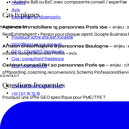
Activite B2B ou B2C avec composante conseil / expertise
Projets
Avis
Cas typiques
Demander un diagnostic
Agence immobiliere 15 personnes Paris 16e
— enjeu : 
RESSOURCES
RealEstateAgent + Person pour chaque agent, Google Business P
Pourquoi votre site est invisible
WordPress vs sur-mesure
Artisan chauffagiste 8 personnes Boulogne
— enjeu : 
GEO : ChatGPT, Perplexity
valides, Google Business Profile + avis.
Cas : consultant freelance
Cabinet conseil RH 20 personnes Paris 9e
— enjeu : ci
Cas : startup SaaS
offboarding, coaching, reconversion), Schema ProfessionalServic
CONTACT
Questions frequentes
contact@samuelgiorno.fr
+33 7 67 79 72 76
Pourquoi une offre GEO specifique pour PME/TPE ?