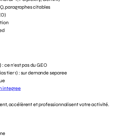
AQ, paragraphes citables
EO)
tion
ted
 : ce n'est pas du GEO
as tier 1) : sur demande separee
que
n integree
ent, accélèrent et professionnalisent votre activité.
rme