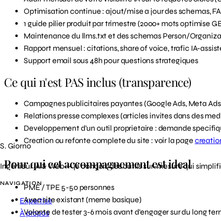
Optimisation continue : ajout/mise a jour des schemas, F
1 guide pilier produit par trimestre (2000+ mots optimise G
Maintenance du llms.txt et des schemas Person/Organiza
Rapport mensuel : citations, share of voice, trafic IA-assis
Support email sous 48h pour questions strategiques
Ce qui n'est PAS inclus (transparence)
Campagnes publicitaires payantes (Google Ads, Meta Ads)
Relations presse complexes (articles invites dans des medi
Developpement d'un outil proprietaire : demande specifi
Creation ou refonte complete du site : voir la page
creatio
S. Giorno
Pour qui cet accompagnement est ideal
Ingénieur IA & Web — je conçois des outils sur-mesure qui simplifi
NAVIGATION
PME / TPE 5-50 personnes
Avec site existant (meme basique)
Expertise
Volonte de tester 3-6 mois avant d'engager sur du long te
À propos