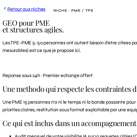
Retour aux niches
NICHE · PME / TPE
GEO pour PME
et structures agiles.
Les TPE-PME 5-50 personnes ont autant besoin d'etre citees par
mesurables) est ce que je propose ici.
Demander un devis
Reponse sous 24h · Premier echange offert
Une methodo qui respecte les contraintes 
Une PME 15 personnes n'a ni le temps ni la bande passante pour
priorites claires, restitution sous format exploitable par une eq
Ce qui est inclus dans un accompagnement
Audit mensuel de votre visibilite IA sur 10 requetes cibles 